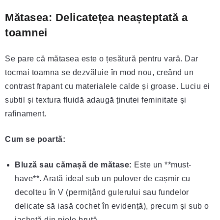
Mătasea: Delicatețea neașteptată a
toamnei
Se pare că mătasea este o țesătură pentru vară. Dar
tocmai toamna se dezvăluie în mod nou, creând un
contrast frapant cu materialele calde și groase. Luciu ei
subtil și textura fluidă adaugă ținutei feminitate și
rafinament.
Cum se poartă:
Bluză sau cămașă de mătase:
Este un **must-
have**. Arată ideal sub un pulover de cașmir cu
decolteu în V (permițând gulerului sau fundelor
delicate să iasă cochet în evidență), precum și sub o
jachetă din piele brută.