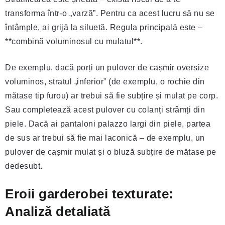
transforma într-o „varză”. Pentru ca acest lucru să nu se
întâmple, ai grijă la siluetă. Regula principală este –
**combină voluminosul cu mulatul**.
De exemplu, dacă porți un pulover de cașmir oversize
voluminos, stratul „inferior” (de exemplu, o rochie din
mătase tip furou) ar trebui să fie subțire și mulat pe corp.
Sau completează acest pulover cu colanți strâmți din
piele. Dacă ai pantaloni palazzo largi din piele, partea
de sus ar trebui să fie mai laconică – de exemplu, un
pulover de cașmir mulat și o bluză subțire de mătase pe
dedesubt.
Eroii garderobei texturate:
Analiză detaliată