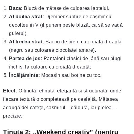
Baza:
Bluză de mătase de culoarea laptelui.
Al doilea strat:
Djemper subțire de cașmir cu
decolteu în V (îl punem peste bluză, ca să se vadă
gulerul).
Al treilea strat:
Sacou de piele cu croială dreaptă
(negru sau culoarea ciocolatei amare).
Partea de jos:
Pantaloni clasici de lână sau blugi
închiși la culoare cu croială dreaptă.
Încălțăminte:
Mocasin sau botine cu toc.
Efect:
O ținută reținută, elegantă și structurată, unde
fiecare textură o completează pe cealaltă. Mătasea
adaugă delicatețe, cașmirul – căldură, iar pielea –
precizie.
Ținuta 2: „Weekend creativ” (pentru