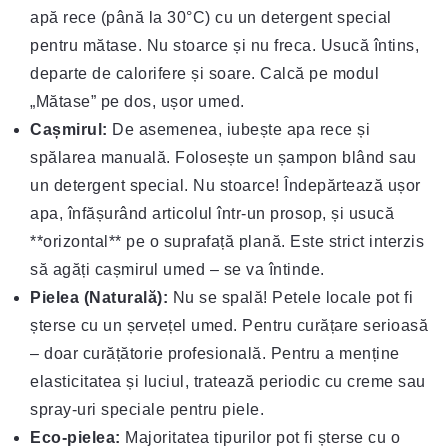
apă rece (până la 30°C) cu un detergent special
pentru mătase. Nu stoarce și nu freca. Usucă întins,
departe de calorifere și soare. Calcă pe modul
„Mătase” pe dos, ușor umed.
Cașmirul:
De asemenea, iubește apa rece și
spălarea manuală. Folosește un șampon blând sau
un detergent special. Nu stoarce! Îndepărtează ușor
apa, înfășurând articolul într-un prosop, și usucă
**orizontal** pe o suprafață plană. Este strict interzis
să agăți cașmirul umed – se va întinde.
Pielea (Naturală):
Nu se spală! Petele locale pot fi
șterse cu un șervețel umed. Pentru curățare serioasă
– doar curățătorie profesională. Pentru a menține
elasticitatea și luciul, tratează periodic cu creme sau
spray-uri speciale pentru piele.
Eco-pielea:
Majoritatea tipurilor pot fi șterse cu o