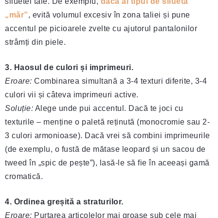
siluetei tale. De exemplu,
dacă ai tipul de siluetă
„măr”
, evită volumul excesiv în zona taliei și pune
accentul pe picioarele zvelte cu ajutorul pantalonilor
strâmți din piele.
3. Haosul de culori și imprimeuri.
Eroare:
Combinarea simultană a 3-4 texturi diferite, 3-4
culori vii și câteva imprimeuri active.
Soluție:
Alege unde pui accentul. Dacă te joci cu
texturile – menține o paletă reținută (monocromie sau 2-
3 culori armonioase). Dacă vrei să combini imprimeurile
(de exemplu, o fustă de mătase leopard și un sacou de
tweed în „spic de pește”), lasă-le să fie în aceeași gamă
cromatică.
4. Ordinea greșită a straturilor.
Eroare:
Purtarea articolelor mai groase sub cele mai