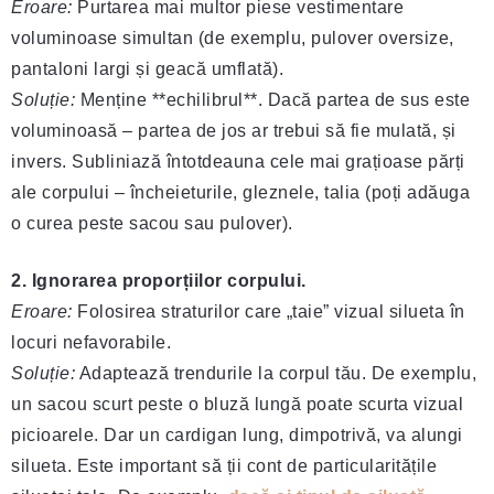
Eroare:
Purtarea mai multor piese vestimentare
voluminoase simultan (de exemplu, pulover oversize,
pantaloni largi și geacă umflată).
Soluție:
Menține **echilibrul**. Dacă partea de sus este
voluminoasă – partea de jos ar trebui să fie mulată, și
invers. Subliniază întotdeauna cele mai grațioase părți
ale corpului – încheieturile, gleznele, talia (poți adăuga
o curea peste sacou sau pulover).
2. Ignorarea proporțiilor corpului.
Eroare:
Folosirea straturilor care „taie” vizual silueta în
locuri nefavorabile.
Soluție:
Adaptează trendurile la corpul tău. De exemplu,
un sacou scurt peste o bluză lungă poate scurta vizual
picioarele. Dar un cardigan lung, dimpotrivă, va alungi
silueta. Este important să ții cont de particularitățile