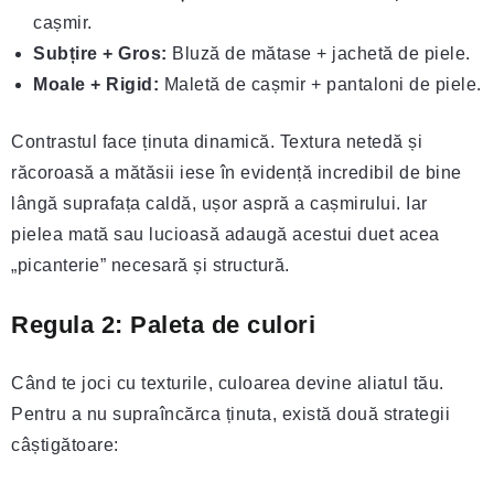
cașmir.
Subțire + Gros:
Bluză de mătase + jachetă de piele.
Moale + Rigid:
Maletă de cașmir + pantaloni de piele.
Contrastul face ținuta dinamică. Textura netedă și
răcoroasă a mătăsii iese în evidență incredibil de bine
lângă suprafața caldă, ușor aspră a cașmirului. Iar
pielea mată sau lucioasă adaugă acestui duet acea
„picanterie” necesară și structură.
Regula 2: Paleta de culori
Când te joci cu texturile, culoarea devine aliatul tău.
Pentru a nu supraîncărca ținuta, există două strategii
câștigătoare: