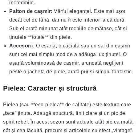
incredibile.
Palton de cașmir:
Vârful eleganței. Este mai ușor
decât cel de lână, dar nu îi este inferior la căldură.
Sub el arată minunat atât rochiile de mătase, cât și
ținutele **totale** din piele.
Accesorii:
O eșarfă, o căciulă sau un șal din cașmir
sunt cel mai simplu mod de a adăuga lux ținutei. O
eșarfă voluminoasă de cașmir, aruncată neglijent
peste o jachetă de piele, arată pur și simplu fantastic.
Pielea: Caracter și structură
Pielea (sau **eco-pielea** de calitate) este textura care
„face” ținuta. Adaugă structură, linii clare și un pic de
spirit rebel. În acest sezon sunt actuale atât pielea mată,
cât și cea lăcuită, precum și articolele cu efect „vintage”.