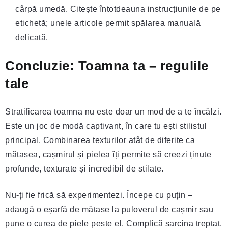
cârpă umedă. Citește întotdeauna instrucțiunile de pe
etichetă; unele articole permit spălarea manuală
delicată.
Concluzie: Toamna ta – regulile
tale
Stratificarea toamna nu este doar un mod de a te încălzi.
Este un joc de modă captivant, în care tu ești stilistul
principal. Combinarea texturilor atât de diferite ca
mătasea, cașmirul și pielea îți permite să creezi ținute
profunde, texturate și incredibil de stilate.
Nu-ți fie frică să experimentezi. Începe cu puțin –
adaugă o eșarfă de mătase la puloverul de cașmir sau
pune o curea de piele peste el. Complică sarcina treptat.