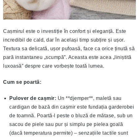
Cașmirul este o investiție în confort și eleganță. Este
incredibil de cald, dar în același timp subțire și ușor.
Textura sa delicată, ușor pufoasă, face ca orice ținută să
pară instantaneu „scumpă”. Aceasta este acea „liniștită
luxoasă” despre care vorbește toată lumea.
Cum se poartă:
Pulover de cașmir:
Un **djemper**, maletă sau
cardigan de bază din cașmir este fundația garderobei
de toamnă. Poartă-l peste o bluză de mătase, sub un
sacou de piele sau pur și simplu pe pielea goală
(dacă temperatura permite) – senzațiile tactile sunt