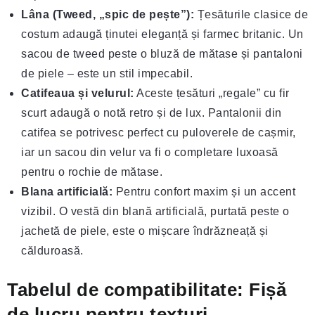
Lâna (Tweed, „spic de pește”):
Țesăturile clasice de
costum adaugă ținutei eleganță și farmec britanic. Un
sacou de tweed peste o bluză de mătase și pantaloni
de piele – este un stil impecabil.
Catifeaua și velurul:
Aceste țesături „regale” cu fir
scurt adaugă o notă retro și de lux. Pantalonii din
catifea se potrivesc perfect cu puloverele de cașmir,
iar un sacou din velur va fi o completare luxoasă
pentru o rochie de mătase.
Blana artificială:
Pentru confort maxim și un accent
vizibil. O vestă din blană artificială, purtată peste o
jachetă de piele, este o mișcare îndrăzneață și
călduroasă.
Tabelul de compatibilitate: Fișă
de lucru pentru texturi