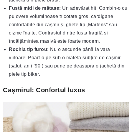
Fustă midi de mătase:
Un adevărat hit. Combin-o cu
pulovere voluminoase tricotate gros, cardigane
confortabile din cașmir și ghete tip „Martens” sau
cizme înalte. Contrastul dintre fusta fragilă și
încălțămintea masivă este foarte modern.
Rochia tip furou:
Nu o ascunde până la vara
viitoare! Poart-o pe sub o maletă subțire de cașmir
(salut, anii ’90!) sau pune pe deasupra o jachetă din
piele tip biker.
Cașmirul: Confortul luxos