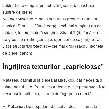
subțiri (de exemplu, un pulovăr gros sub o jachetă
subțire de piele).
Soluție:
Mișcă-te **”de la subțire la gros”**. Formula
clasică: Stratul 1 (lângă corp) – cel mai subțire (top de
mătase, tricou, maletă subțire). Stratul 2 (de încălzire) –
de grosime medie (cămașă, djemper de cașmir). Stratul
3 (de structură/protecție) – cel mai gros (sacou, jachetă
de piele, palton).
Îngrijirea texturilor „capricioase”
Mătasea, cașmirul și pielea arată luxos, dar necesită o
atitudine grijulie. Pentru ca articolele tale preferate să te
servească mult timp, nu uita de îngrijirea corectă.
Mătasea:
Doar spălare delicată! Ideal – manuală, în