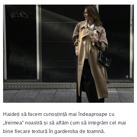
Haideți să facem cunoștință mai îndeaproape cu
„treimea” noastră și să aflăm cum să integrăm cel mai
bine fiecare textură în garderoba de toamnă.