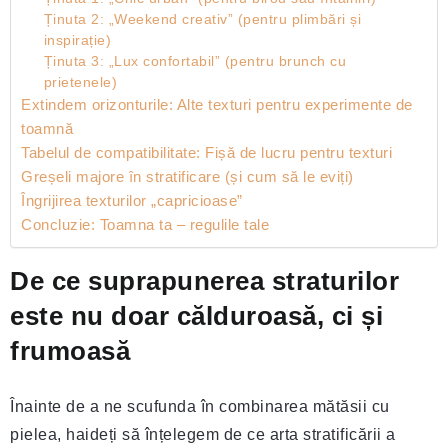
Ținuta 2: „Weekend creativ” (pentru plimbări și
inspirație)
Ținuta 3: „Lux confortabil” (pentru brunch cu
prietenele)
Extindem orizonturile: Alte texturi pentru experimente de
toamnă
Tabelul de compatibilitate: Fișă de lucru pentru texturi
Greșeli majore în stratificare (și cum să le eviți)
Îngrijirea texturilor „capricioase”
Concluzie: Toamna ta – regulile tale
De ce suprapunerea straturilor
este nu doar călduroasă, ci și
frumoasă
Înainte de a ne scufunda în combinarea mătăsii cu
pielea, haideți să înțelegem de ce arta stratificării a