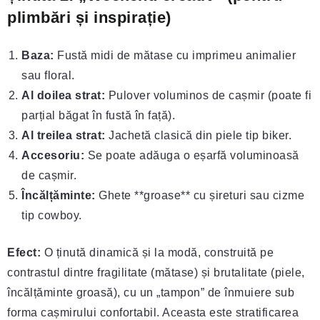
plimbări și inspirație)
Baza:
Fustă midi de mătase cu imprimeu animalier
sau floral.
Al doilea strat:
Pulover voluminos de cașmir (poate fi
parțial băgat în fustă în față).
Al treilea strat:
Jachetă clasică din piele tip biker.
Accesoriu:
Se poate adăuga o eșarfă voluminoasă
de cașmir.
Încălțăminte:
Ghete **groase** cu șireturi sau cizme
tip cowboy.
Efect:
O ținută dinamică și la modă, construită pe
contrastul dintre fragilitate (mătase) și brutalitate (piele,
încălțăminte groasă), cu un „tampon” de înmuiere sub
forma cașmirului confortabil. Aceasta este stratificarea