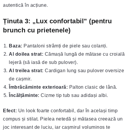
autentică în acțiune.
Ținuta 3: „Lux confortabil” (pentru
brunch cu prietenele)
Baza:
Pantaloni strâmți de piele sau colanți.
Al doilea strat:
Cămașă lungă de mătase cu croială
lejeră (să iasă de sub pulover).
Al treilea strat:
Cardigan lung sau pulover oversize
de cașmir.
Îmbrăcăminte exterioară:
Palton clasic de lână.
Încălțăminte:
Cizme tip tub sau adidași albi.
Efect:
Un look foarte confortabil, dar în același timp
compus și stilat. Pielea netedă și mătasea creează un
joc interesant de luciu, iar cașmirul voluminos te