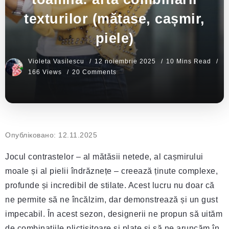
texturilor (mătase, cașmir,
piele)
Violeta Vasilescu
12 noiembrie 2025
10 Mins Read
166 Views
20 Comments
Опубліковано: 12.11.2025
Jocul contrastelor – al mătăsii netede, al cașmirului
moale și al pielii îndrăznețe – creează ținute complexe,
profunde și incredibil de stilate. Acest lucru nu doar că
ne permite să ne încălzim, dar demonstrează și un gust
impecabil. În acest sezon, designerii ne propun să uităm
de combinațiile plictisitoare și plate și să ne aruncăm în