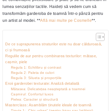
lumea senzațiilor tactile. Haideți să vedem cum să
transformăm garderoba de toamnă într-o pânză pentru
un artist al modei. **
Află mai multe pe Cosmelle
**.
De ce suprapunerea straturilor este nu doar călduroasă,
ci și frumoasă
Regulile de aur pentru combinarea texturilor: mătase,
cașmir, piele
Regula 1: Echilibru și contrast
Regula 2: Paleta de culori
Regula 3: Silueta și proporțiile
Eroii garderobei texturate: Analiză detaliată
Mătasea: Delicatețea neașteptată a toamnei
Cașmirul: Confortul luxos
Pielea: Caracter și structură
Masterclass: Asamblăm ținutele ideale de toamnă
Ținuta 1: „Chic urban” (pentru birou sau întâlniri)