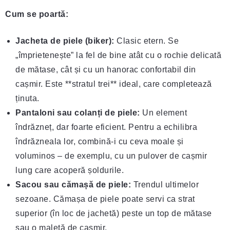
Cum se poartă:
Jacheta de piele (biker):
Clasic etern. Se
„împrietenește” la fel de bine atât cu o rochie delicată
de mătase, cât și cu un hanorac confortabil din
cașmir. Este **stratul trei** ideal, care completează
ținuta.
Pantaloni sau colanți de piele:
Un element
îndrăzneț, dar foarte eficient. Pentru a echilibra
îndrăzneala lor, combină-i cu ceva moale și
voluminos – de exemplu, cu un pulover de cașmir
lung care acoperă șoldurile.
Sacou sau cămașă de piele:
Trendul ultimelor
sezoane. Cămașa de piele poate servi ca strat
superior (în loc de jachetă) peste un top de mătase
sau o maletă de cașmir.