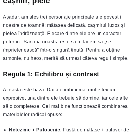
cașmir, piele
Așadar, am ales trei personaje principale ale poveștii
noastre de toamnă: mătasea delicată, cașmirul luxos și
pielea îndrăzneață. Fiecare dintre ele are un caracter
puternic. Sarcina noastră este să le facem să „se
împrietenească” într-o singură ținută. Pentru a obține
armonie, nu haos, merită să urmezi câteva reguli simple.
Regula 1: Echilibru și contrast
Aceasta este baza. Dacă combini mai multe texturi
expresive, una dintre ele trebuie să domine, iar celelalte
să o completeze. Cel mai bine funcționează combinarea
materialelor radical opuse:
Netezime + Pufoșenie:
Fustă de mătase + pulover de