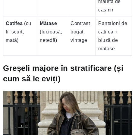
maletă de
cașmir
Catifea
(cu
Mătase
Contrast
Pantaloni de
fir scurt,
(lucioasă,
bogat,
catifea +
mată)
netedă)
vintage
bluză de
mătase
Greșeli majore în stratificare (și
cum să le eviți)