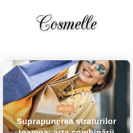
MODĂ
Suprapunerea straturilor
toamna: arta combinării