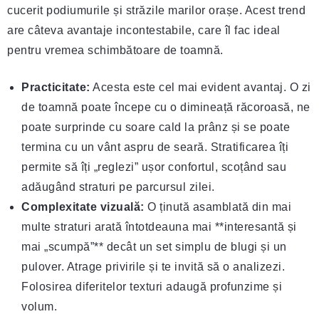
cucerit podiumurile și străzile marilor orașe. Acest trend
are câteva avantaje incontestabile, care îl fac ideal
pentru vremea schimbătoare de toamnă.
Practicitate:
Acesta este cel mai evident avantaj. O zi
de toamnă poate începe cu o dimineață răcoroasă, ne
poate surprinde cu soare cald la prânz și se poate
termina cu un vânt aspru de seară. Stratificarea îți
permite să îți „reglezi” ușor confortul, scoțând sau
adăugând straturi pe parcursul zilei.
Complexitate vizuală:
O ținută asamblată din mai
multe straturi arată întotdeauna mai **interesantă și
mai „scumpă”** decât un set simplu de blugi și un
pulover. Atrage privirile și te invită să o analizezi.
Folosirea diferitelor texturi adaugă profunzime și
volum.