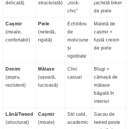
delicată)
structurată)
„rock-
jachetă biker
chic”
de piele
Cașmir
Piele
Echilibru
Maletă de
(moale,
(netedă,
de
cașmir +
confortabil)
rigidă)
moliciune
fustă creion
și
de piele
rigiditate
Denim
Mătase
Chic
Blugi +
(aspru,
(ușoară,
casual
cămașă de
rezistent)
lucioasă)
mătase
băgată în
interior
Lână/Tweed
Cașmir
Stil cald,
Sacou de
(structurat)
(moale)
academic
tweed peste