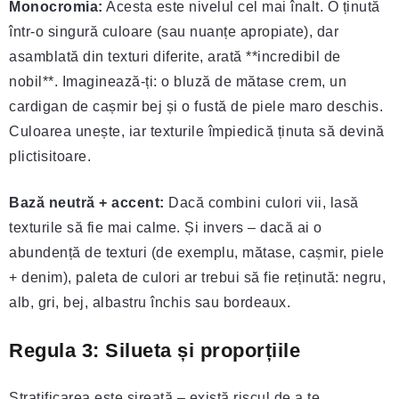
Monocromia:
Acesta este nivelul cel mai înalt. O ținută
într-o singură culoare (sau nuanțe apropiate), dar
asamblată din texturi diferite, arată **incredibil de
nobil**. Imaginează-ți: o bluză de mătase crem, un
cardigan de cașmir bej și o fustă de piele maro deschis.
Culoarea unește, iar texturile împiedică ținuta să devină
plictisitoare.
Bază neutră + accent:
Dacă combini culori vii, lasă
texturile să fie mai calme. Și invers – dacă ai o
abundență de texturi (de exemplu, mătase, cașmir, piele
+ denim), paleta de culori ar trebui să fie reținută: negru,
alb, gri, bej, albastru închis sau bordeaux.
Regula 3: Silueta și proporțiile
Stratificarea este șireată – există riscul de a te