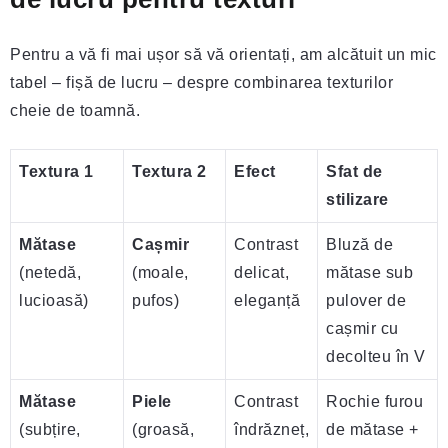
Pentru a vă fi mai ușor să vă orientați, am alcătuit un mic
tabel – fișă de lucru – despre combinarea texturilor
cheie de toamnă.
Textura 1
Textura 2
Efect
Sfat de
stilizare
Mătase
Cașmir
Contrast
Bluză de
(netedă,
(moale,
delicat,
mătase sub
lucioasă)
pufos)
eleganță
pulover de
cașmir cu
decolteu în V
Mătase
Piele
Contrast
Rochie furou
(subțire,
(groasă,
îndrăzneț,
de mătase +