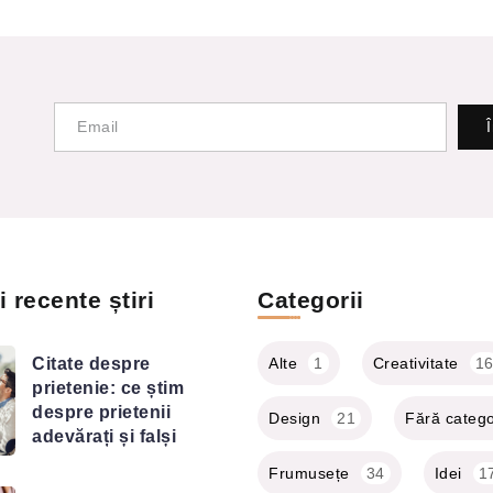
 recente știri
Categorii
Citate despre
Alte
1
Creativitate
1
prietenie: ce știm
despre prietenii
Design
21
Fără catego
adevărați și falși
Frumusețe
34
Idei
1